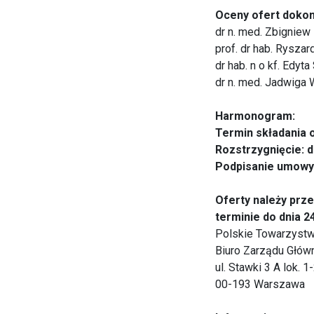
Oceny ofert dokon
dr n. med. Zbigniew
prof. dr hab. Ryszar
dr hab. n o kf. Edyt
dr n. med. Jadwiga
Harmonogram:
Termin składania o
Rozstrzygnięcie: d
Podpisanie umowy: 
Oferty należy prze
terminie do dnia 2
Polskie Towarzystw
Biuro Zarządu Głó
ul. Stawki 3 A lok. 1
00-193 Warszawa