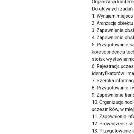
Organizacja konfere
Do głównych zadań f
1. Wynajem miejsca 
2. Aranżacja obiekt
3. Zapewnienie obsł
4. Zapewnienie obsł
5. Przygotowanie sa
korespondencja tec
stoisk wystawienni
6. Rejestracja ucze
identyfikatorów i m
7. Szeroka informacj
8. Przygotowanie i 
9. Zapewnienie tra
10. Organizacja noc
uczestników, w miejsc
11. Zapewnienie inf
12. Prowadzenie str
13. Przygotowanie 