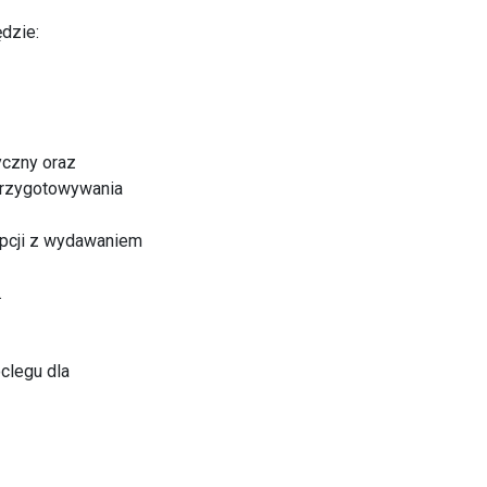
dzie:
yczny oraz
przygotowywania
cepcji z wydawaniem
.
clegu dla