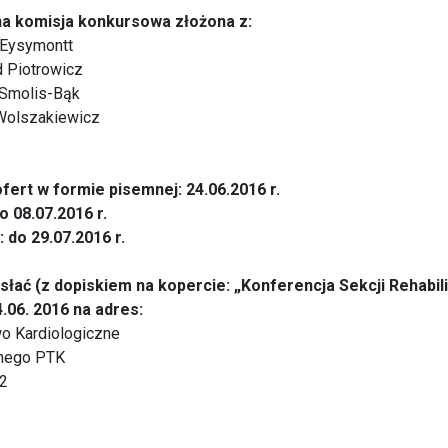
a komisja konkursowa złożona z:
 Eysymontt
d Piotrowicz
a Smolis-Bąk
 Wolszakiewicz
fert w formie pisemnej: 24.06.2016 r.
o 08.07.2016 r.
do 29.07.2016 r.
słać (z dopiskiem na kopercie: „Konferencja Sekcji Rehabili
4.06. 2016 na adres:
o Kardiologiczne
wnego PTK
-2