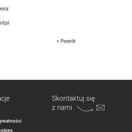
wicz
rd.pl
< Powrót
acje
Skontaktuj się
z nami
rywatności
ookies