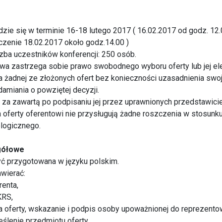
dzie się w terminie 16-18 lutego 2017 ( 16.02.2017 od godz. 12.0
czenie 18.02.2017 około godz.14.00 )
zba uczestników konferencji: 250 osób.
wa zastrzega sobie prawo swobodnego wyboru oferty lub jej el
a żadnej ze złożonych ofert bez konieczności uzasadnienia swoje
amiania o powziętej decyzji.
za zawartą po podpisaniu jej przez uprawnionych przedstawiciel
cia oferty oferentowi nie przysługują żadne roszczenia w stosun
logicznego.
gółowe
yć przygotowana w języku polskim.
awierać:
renta,
KRS,
a oferty, wskazanie i podpis osoby upoważnionej do reprezentow
ślenie przedmiotu oferty,