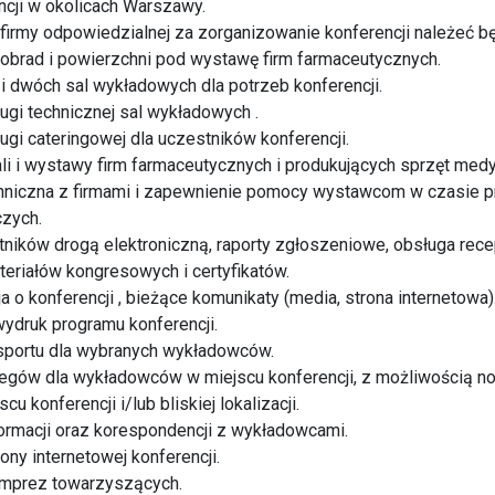
ncji w okolicach Warszawy.
irmy odpowiedzialnej za zorganizowanie konferencji należeć bę
obrad i powierzchni pod wystawę firm farmaceutycznych.
u i dwóch sal wykładowych dla potrzeb konferencji.
ugi technicznej sal wykładowych .
ugi cateringowej dla uczestników konferencji.
li i wystawy firm farmaceutycznych i produkujących sprzęt med
hniczna z firmami i zapewnienie pomocy wystawcom w czasie 
czych.
stników drogą elektroniczną, raporty zgłoszeniowe, obsługa re
ateriałów kongresowych i certyfikatów.
a o konferencji , bieżące komunikaty (media, strona internetowa)
wydruk programu konferencji.
nsportu dla wybranych wykładowców.
legów dla wykładowców w miejscu konferencji, z możliwością no
u konferencji i/lub bliskiej lokalizacji.
ormacji oraz korespondencji z wykładowcami.
ony internetowej konferencji.
imprez towarzyszących.