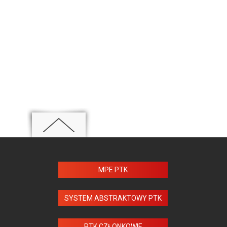
MPE PTK
SYSTEM ABSTRAKTOWY PTK
PTK CZŁONKOWIE