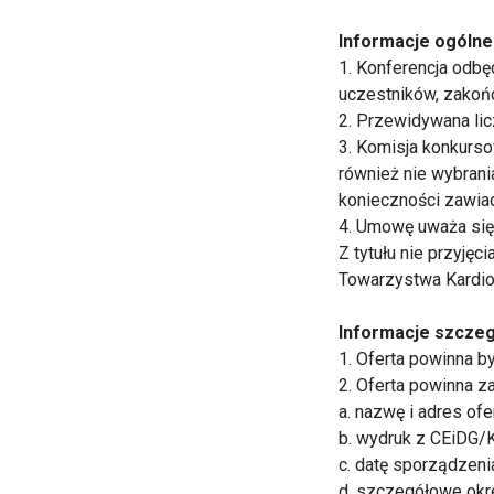
Informacje ogólne
1. Konferencja odbę
uczestników, zakoń
2. Przewidywana lic
3. Komisja konkurso
również nie wybrani
konieczności zawiad
4. Umowę uważa się 
Z tytułu nie przyję
Towarzystwa Kardio
Informacje szcze
1. Oferta powinna b
2. Oferta powinna z
a. nazwę i adres ofe
b. wydruk z CEiDG/
c. datę sporządzeni
d. szczegółowe okre