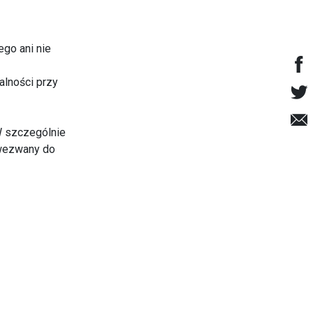
go ani nie
alności przy
W szczególnie
 wezwany do