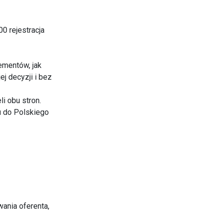
0 rejestracja
ementów, jak
j decyzji i bez
i obu stron.
ku do Polskiego
ania oferenta,