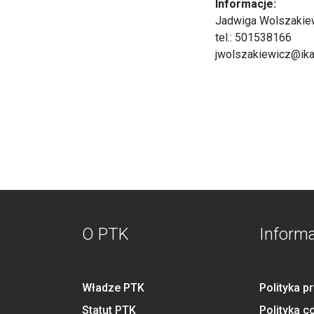
Informacje:
Jadwiga Wolszakie
tel.: 501538166
jwolszakiewicz@ika
O PTK
Inform
Władze PTK
Polityka p
Statut PTK
Polityka c