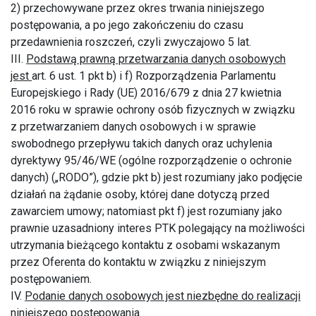
2) przechowywane przez okres trwania niniejszego
postępowania, a po jego zakończeniu do czasu
przedawnienia roszczeń, czyli zwyczajowo 5 lat.
III.
Podstawą prawną przetwarzania danych osobowych
jest
art. 6 ust. 1 pkt b) i f) Rozporządzenia Parlamentu
Europejskiego i Rady (UE) 2016/679 z dnia 27 kwietnia
2016 roku w sprawie ochrony osób fizycznych w związku
z przetwarzaniem danych osobowych i w sprawie
swobodnego przepływu takich danych oraz uchylenia
dyrektywy 95/46/WE (ogólne rozporządzenie o ochronie
danych) („RODO”), gdzie pkt b) jest rozumiany jako podjęcie
działań na żądanie osoby, której dane dotyczą przed
zawarciem umowy; natomiast pkt f) jest rozumiany jako
prawnie uzasadniony interes PTK polegający na możliwości
utrzymania bieżącego kontaktu z osobami wskazanym
przez Oferenta do kontaktu w związku z niniejszym
postępowaniem.
IV.
Podanie danych osobowych jest niezbędne do realizacji
niniejszego postępowania.