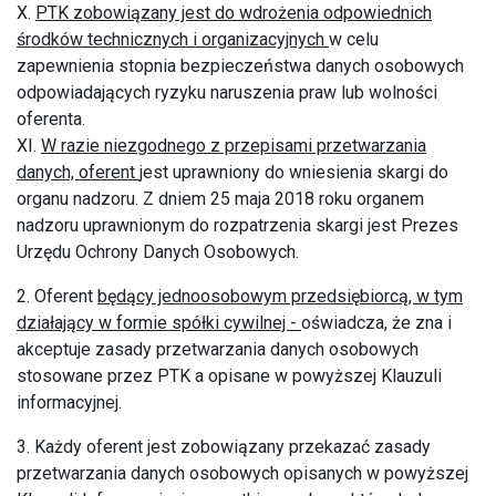
X.
PTK zobowiązany jest do wdrożenia odpowiednich
środków technicznych i organizacyjnych
w celu
zapewnienia stopnia bezpieczeństwa danych osobowych
odpowiadających ryzyku naruszenia praw lub wolności
oferenta.
XI.
W razie niezgodnego z przepisami przetwarzania
danych, oferent
jest uprawniony do wniesienia skargi do
organu nadzoru. Z dniem 25 maja 2018 roku organem
nadzoru uprawnionym do rozpatrzenia skargi jest Prezes
Urzędu Ochrony Danych Osobowych.
2. Oferent
będący jednoosobowym przedsiębiorcą, w tym
działający w formie spółki cywilnej -
oświadcza, że zna i
akceptuje zasady przetwarzania danych osobowych
stosowane przez PTK a opisane w powyższej Klauzuli
informacyjnej.
3. Każdy oferent jest zobowiązany przekazać zasady
przetwarzania danych osobowych opisanych w powyższej