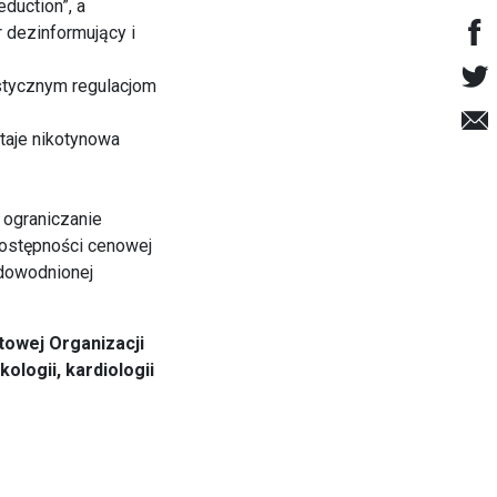
eduction”, a
r dezinformujący i
stycznym regulacjom
taje nikotynowa
 ograniczanie
dostępności cenowej
udowodnionej
towej Organizacji
logii, kardiologii