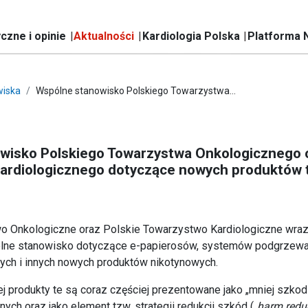
czne i opinie
Aktualności
Kardiologia Polska
Platforma 
iska
Wspólne stanowisko Polskiego Towarzystwa...
wisko Polskiego Towarzystwa Onkologicznego 
ardiologicznego dotyczące nowych produktów t
o Onkologiczne oraz Polskie Towarzystwo Kardiologiczne wraz
lne stanowisko dotyczące e-papierosów, systemów podgrzewani
ych i innych nowych produktów nikotynowych.
j produkty te są coraz częściej prezentowane jako „mniej szkodl
ych oraz jako element tzw. strategii redukcji szkód („
harm redu