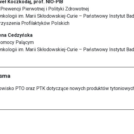
weł Koczkodaj, prof. NIO-PIB
Prewencji Pierwotnej i Polityki Zdrowotnej
nkologii im. Marii Skłodowskiej-Curie – Państwowy Instytut Ba
rzyszenia Profilaktyków Polskich
lena Cedzyńska
 Pomocy Palącym
Onkologii im. Marii Skłodowskiej-Curie – Państwowy Instytut B
isma
owisko PTO oraz PTK dotyczące nowych produktów tytoniowych