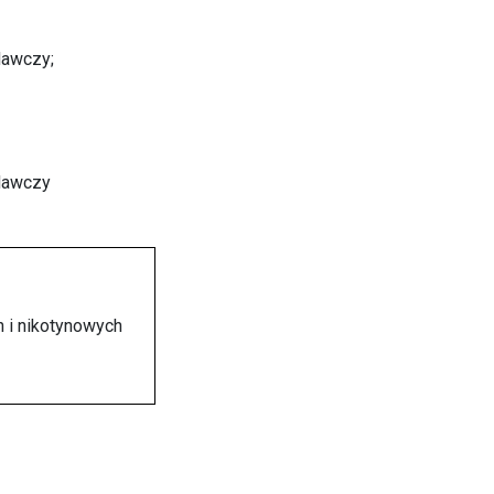
dawczy;
adawczy
 i nikotynowych