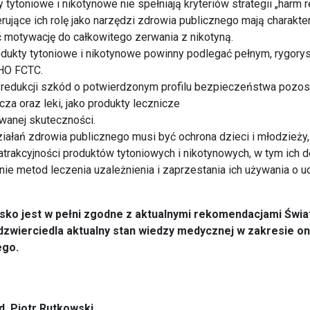
tytoniowe i nikotynowe nie spełniają kryteriów strategii „harm r
ujące ich rolę jako narzędzi zdrowia publicznego mają charakte
 motywację do całkowitego zerwania z nikotyną.
dukty tytoniowe i nikotynowe powinny podlegać pełnym, rygory
HO FCTC.
redukcji szkód o potwierdzonym profilu bezpieczeństwa pozos
cza oraz leki, jako produkty lecznicze
anej skuteczności.
iałań zdrowia publicznego musi być ochrona dzieci i młodzieży,
 atrakcyjności produktów tytoniowych i nikotynowych, w tym ich 
ie metod leczenia uzależnienia i zaprzestania ich używania o 
ko jest w pełni zgodne z aktualnymi rekomendacjami Świa
zwierciedla aktualny stan wiedzy medycznej w zakresie onko
ego.
ed. Piotr Rutkowski