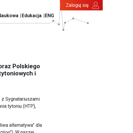
Zaloguj się
Naukowa
Edukacja
ENG
oraz Polskiego
ytoniowych i
 z Sygnatariuszami
a tytoniu (HTP),
iwa alternatywa” dla
ction
”). W naszej