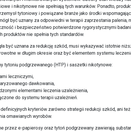
iowe i nikotynowe nie spełniają tych warunków. Ponadto, produk
zemysł tytoniowy i powiązane branże jako środki wspomagające
mógł być uznany za odpowiedni w terapii zaprzestania palenia,
zność i bezpieczeństwo potwierdzone rygorystycznymi badan
h produktów nie spełnia tych standardów.
ła być uznana za redukcję szkód, musi wykazywać istotnie niż
drowotne w długim okresie oraz być elementem systemu leczeni
y tytoniu podgrzewanego (HTP) i saszetki nikotynowe:
ami leczniczymi,
ndaryzowanego dawkowania,
rdzonymi elementami leczenia uzależnienia,
ączone do systemu terapii uzależnień.
definicyjnych kryteriów zarówno strategii redukcji szkód, ani te
ania omawianych wyrobów.
e przez e-papierosy oraz tytoń podgrzewany zawierają substan