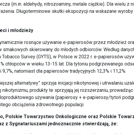
rcze (m.in. aldehydy, nitrozoaminy, metale ciężkie). Dla wielu z ni
rażenia. Długoterminowe skutki ekspozycji na wskazane wyroby
eci i młodzieży
namicznie rosnące używanie e-papierosów przez młodzież or
w smakowych skierowany do młodych odbiorców. Według danyc
h Tobacco Survey (GYTS), w Polsce w 2022 r. e-papierosów uży
% chłopców w wieku 13-15 lat. Dla tytoniu podgrzewanego odse
 9,7%, natomiast dla papierosów tradycyjnych 12,3% i 11,2%.
ejszej alternatywy” sprzyja inicjacji nikotynowej i utrwalaniu uza
 nikotynizmu, produkty te sprzyjają jej rozszerzaniu, prowadząc
loproduktowego używania (papierosy + e-papierosy/tytoń podg
tego obciążenia zdrowotnego populacji.
, Polskie Towarzystwo Onkologiczne oraz Polskie Towar
az z Sygnatariuszami jednoznacznie stwierdzają, że: