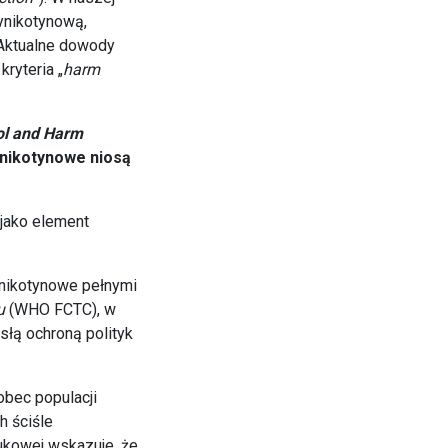
tynikotynową,
 Aktualne dowody
ryteria „
harm
ol and Harm
 nikotynowe niosą
jako element
nikotynowe pełnymi
u
(WHO FCTC), w
słą ochroną polityk
obec populacji
h ściśle
ukowej wskazuje, że