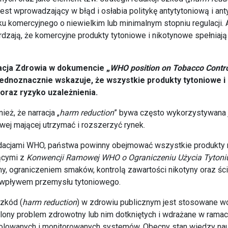
jest wprowadzający w błąd i osłabia politykę antytytoniową i an
u komercyjnego o niewielkim lub minimalnym stopniu regulacji.
dzają, że komercyjne produkty tytoniowe i nikotynowe spełniają k
acja Zdrowia w dokumencie „
WHO position on Tobacco Contr
jednoznacznie wskazuje, że wszystkie produkty tytoniowe i
oraz ryzyko uzależnienia.
eż, że narracja „
harm reduction
” bywa często wykorzystywana 
owej mającej utrzymać i rozszerzyć rynek.
acjami WHO, państwa powinny obejmować wszystkie produkty 
jącymi z
Konwencji Ramowej WHO o Ograniczeniu Użycia Tytoni
, ograniczeniem smaków, kontrolą zawartości nikotyny oraz ści
 wpływem przemysłu tytoniowego.
szkód (
harm reduction
) w zdrowiu publicznym jest stosowane w
lony problem zdrowotny lub nim dotkniętych i wdrażane w ramac
rolowanych i monitorowanych systemów. Obecny stan wiedzy na