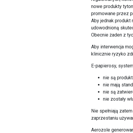
nowe produkty tyton
promowane przez pr
Aby jednak produkt 
udowodnioną skutec
Obecnie żaden z tyc
Aby interwencja mog
klinicznie ryzyko z
E-papierosy, system
nie są produkt
nie mają sta
nie są zatwie
nie zostały wł
Nie spełniają zatem 
zaprzestaniu używ
Aerozole generowan