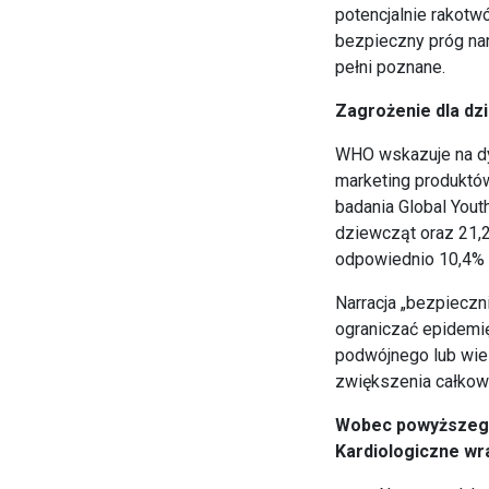
potencjalnie rakotwó
bezpieczny próg na
pełni poznane.
Zagrożenie dla dzi
WHO wskazuje na dy
marketing produktó
badania Global Yout
dziewcząt oraz 21,2
odpowiednio 10,4% i
Narracja „bezpieczni
ograniczać epidemię
podwójnego lub wie
zwiększenia całkowi
Wobec powyższego
Kardiologiczne wr