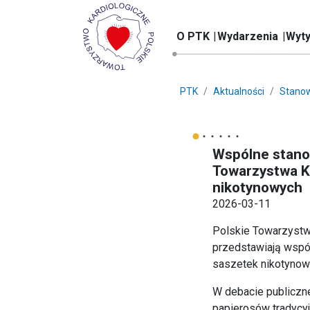
O PTK
Wydarzenia
Wyty
PTK
Aktualności
Stanow
Wspólne stano
Towarzystwa K
nikotynowych
2026-03-11
Polskie Towarzystw
przedstawiają wspó
saszetek nikotynow
W debacie publiczne
papierosów tradycyjn