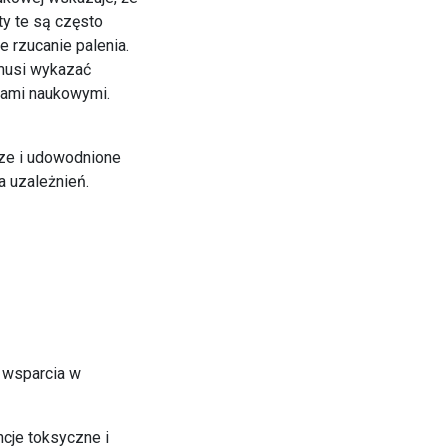
ty te są często
 rzucanie palenia.
 musi wykazać
iami naukowymi.
sze i udowodnione
a uzależnień.
ż wsparcia w
cje toksyczne i