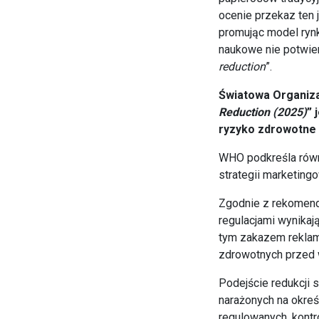
ocenie przekaz ten 
promując model rynk
naukowe nie potwier
reduction
”.
Światowa Organiz
Reduction (2025)
” 
ryzyko zdrowotne 
WHO podkreśla równi
strategii marketing
Zgodnie z rekomend
regulacjami wynika
tym zakazem reklamy
zdrowotnych przed
Podejście redukcji 
narażonych na okreś
regulowanych, kont