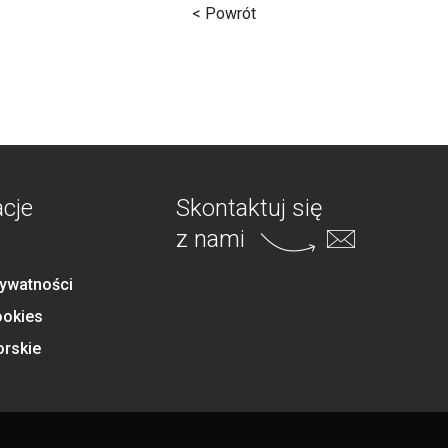
< Powrót
acje
Skontaktuj się
z nami
rywatności
ookies
orskie