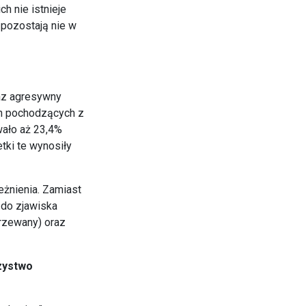
ch nie istnieje
 pozostają nie w
az agresywny
h pochodzących z
wało aż 23,4%
tki te wynosiły
leżnienia. Zamiast
 do zjawiska
rzewany) oraz
zystwo