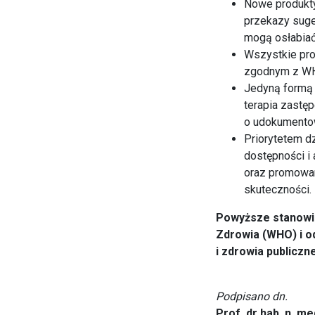
Nowe produkty 
przekazy suger
mogą osłabiać
Wszystkie pro
zgodnym z W
Jedyną formą 
terapia zastęp
o udokumentow
Priorytetem dz
dostępności i
oraz promowan
skuteczności.
Powyższe stanowis
Zdrowia (WHO) i od
i zdrowia publiczn
Podpisano dn.
Prof. dr hab. n. m