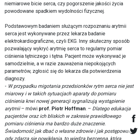
niemiarowe bicie serca, czy pogorszenie jakości życia
powodowane spadkiem wydolności fizycznej.
Podstawowym badaniem służącym rozpoznaniu arytmii
serca jest wykonywane przez lekarza badanie
elektrokardiograficzne, czyli EKG. Inny skuteczny sposób
pozwalający wykryć arytmię serca to regularny pomiar
ciśnienia tętniczego i tętna. Pacjent może wykonywać je
samodzielnie, a w razie zauważenia niepokojących
parametrów, zgłosić się do lekarza dla potwierdzenia
diagnozy.
-
W przypadku migotania przedsionków rytm serca nie jest
miarowy i w takich sytuacjach aparaty do pomiaru
ciśnienia krwi nowej generacji sygnalizują wystąpienie
arytmii
– mówi
prof. Piotr Hoffman
. –
Dlatego edukacja
pacjentów oraz ich bliskich w zakresie prawidłowego
pomiaru ciśnienia ma bardzo duże znaczenie.
Świadomość jak dbać o własne zdrowie i jak postępować,
gdy zdarzą się powikłania, to wiedza bezcenna, która