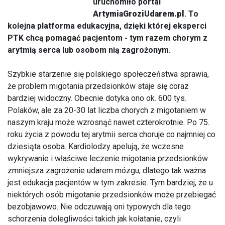
uruchomiło portal
ArtymiaGroziUdarem.pl
. To
kolejna platforma edukacyjna, dzięki której eksperci
PTK chcą pomagać pacjentom - tym razem chorym z
arytmią serca lub osobom nią zagrożonym.
Szybkie starzenie się polskiego społeczeństwa sprawia,
że problem migotania przedsionków staje się coraz
bardziej widoczny. Obecnie dotyka ono ok. 600 tys.
Polaków, ale za 20-30 lat liczba chorych z migotaniem w
naszym kraju może wzrosnąć nawet czterokrotnie. Po 75.
roku życia z powodu tej arytmii serca choruje co najmniej co
dziesiąta osoba. Kardiolodzy apelują, że wczesne
wykrywanie i właściwe leczenie migotania przedsionków
zmniejsza zagrożenie udarem mózgu, dlatego tak ważna
jest edukacja pacjentów w tym zakresie. Tym bardziej, że u
niektórych osób migotanie przedsionków może przebiegać
bezobjawowo. Nie odczuwają oni typowych dla tego
schorzenia dolegliwości takich jak kołatanie, czyli