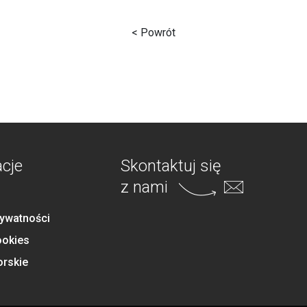
< Powrót
acje
Skontaktuj się
z nami
rywatności
ookies
orskie