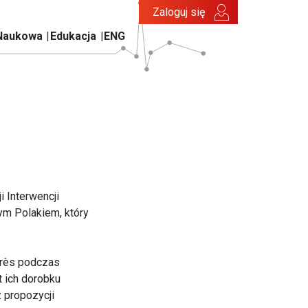
Zaloguj się
Naukowa
Edukacja
ENG
 Interwencji
m Polakiem, który
grès podczas
 ich dorobku
 propozycji