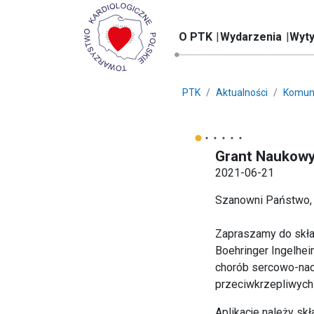
O PTK
Wydarzenia
Wyty
PTK
Aktualności
Komun
Grant Naukowy
2021-06-21
Szanowni Państwo,
Zapraszamy do skła
Boehringer Ingelhei
chorób sercowo-nac
przeciwkrzepliwych
Aplikacje należy s