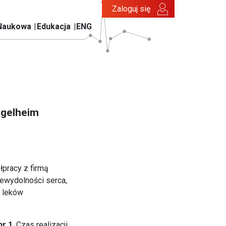
Zaloguj się
Naukowa
Edukacja
ENG
ngelheim
pracy z firmą
iewydolności serca,
h leków
nr 1
. Czas realizacji