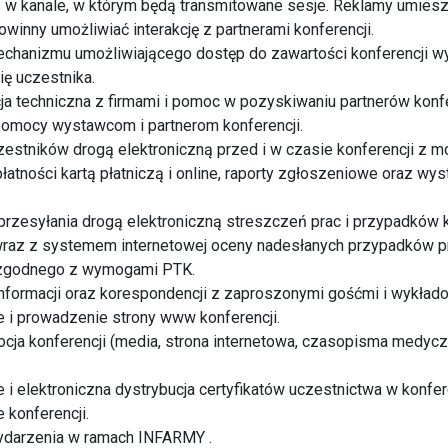
 w kanale, w którym będą transmitowane sesje. Reklamy umiesz
owinny umożliwiać interakcję z partnerami konferencji.
chanizmu umożliwiającego dostęp do zawartości konferencji w
ię uczestnika.
a techniczna z firmami i pomoc w pozyskiwaniu partnerów konfe
omocy wystawcom i partnerom konferencji.
zestników drogą elektroniczną przed i w czasie konferencji z m
atności kartą płatniczą i online, raporty zgłoszeniowe oraz wys
przesyłania drogą elektroniczną streszczeń prac i przypadków k
raz z systemem internetowej oceny nadesłanych przypadków prz
 zgodnego z wymogami PTK.
nformacji oraz korespondencji z zaproszonymi gośćmi i wykład
 i prowadzenie strony www konferencji.
cja konferencji (media, strona internetowa, czasopisma medycz
i elektroniczna dystrybucja certyfikatów uczestnictwa w konfere
 konferencji.
wydarzenia w ramach INFARMY .