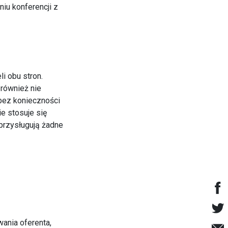
iu konferencji z
i obu stron.
 również nie
 bez konieczności
e stosuje się
 przysługują żadne
ania oferenta,