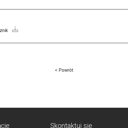
znik
< Powrót
acje
Skontaktuj się