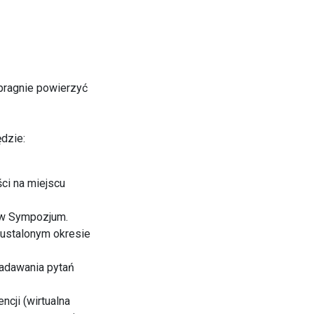
K pragnie powierzyć
dzie:
ci na miejscu
ków Sympozjum.
 ustalonym okresie
zadawania pytań
cji (wirtualna