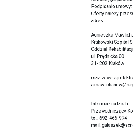
Podpisanie umowy: 
Oferty należy przesł
adres:
Agnieszka Mawlich
Krakowski Szpital S
Oddział Rehabilitacj
ul. Prądnicka 80
31- 202 Kraków
oraz w wersji elektr
a.mawlichanow@szpit
Informacji udziela:
Przewodniczący Kom
tel.: 692-466-974
mail: galaszek@scr-