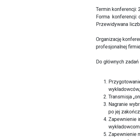
Termin konferencji: 
Forma konferencji: 
Przewidywana liczb
Organizację konferen
profesjonalnej firm
Do głównych zadań f
Przygotowanie
wykładowców, 
Transmisja „on
Nagranie wybr
po jej zakończ
Zapewnienie i
wykładowcom 
Zapewnienie mo