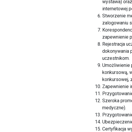
wystawa) oraz
internetowej p
Stworzenie me
zalogowaniu s
Korespondencj
zapewnienie p
Rejestracja uc
dokonywania pł
uczestnikom.
Umożliwienie 
konkursową, w
konkursowej,
Zapewnienie i
Przygotowanie
Szeroka promo
medyczne).
Przygotowanie 
Ubezpieczenie
Certyfikacja 