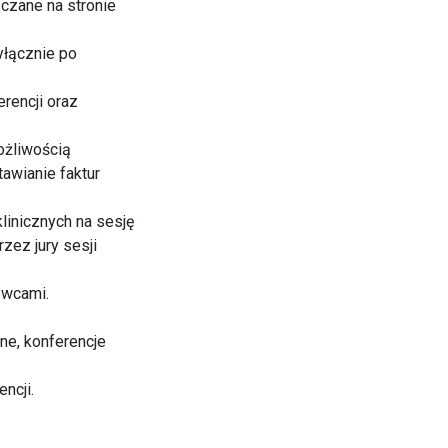
czane na stronie
yłącznie po
rencji oraz
ożliwością
tawianie faktur
linicznych na sesję
ez jury sesji
owcami.
ne, konferencje
ncji.