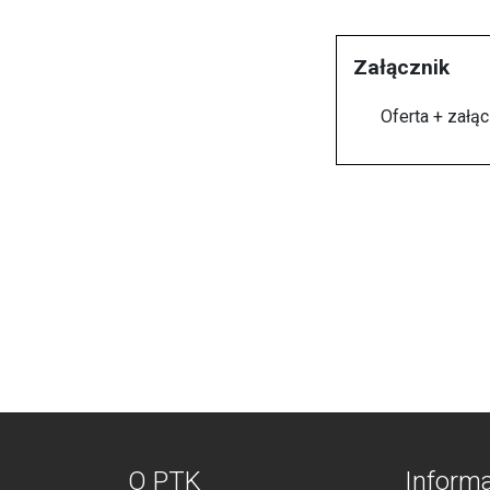
Załącznik
Oferta + załąc
O PTK
Inform