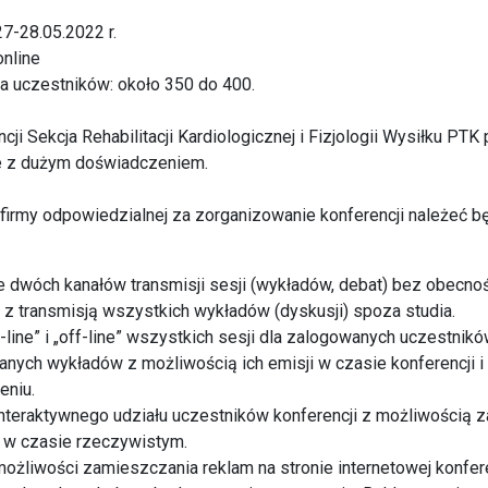
27-28.05.2022 r.
online
a uczestników: około 350 do 400.
cji Sekcja Rehabilitacji Kardiologicznej i Fizjologii Wysiłku PT
ie z dużym doświadczeniem.
irmy odpowiedzialnej za zorganizowanie konferencji należeć bę
 dwóch kanałów transmisji sesji (wykładów, debat) bez obecnoś
z transmisją wszystkich wykładów (dyskusji) spoza studia.
-line” i „off-line” wszystkich sesji dla zalogowanych uczestni
anych wykładów z możliwością ich emisji w czasie konferencji i
eniu.
nteraktywnego udziału uczestników konferencji z możliwością 
w czasie rzeczywistym.
żliwości zamieszczania reklam na stronie internetowej konferen