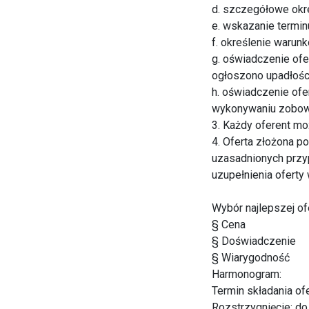
d. szczegółowe okre
e. wskazanie termin
f. określenie warunk
g. oświadczenie of
ogłoszono upadłości 
h. oświadczenie ofe
wykonywaniu zobow
3. Każdy oferent mo
4. Oferta złożona p
uzasadnionych przy
uzupełnienia oferty
Wybór najlepszej of
§ Cena
§ Doświadczenie
§ Wiarygodność
Harmonogram:
Termin składania of
Rozstrzygnięcie: do