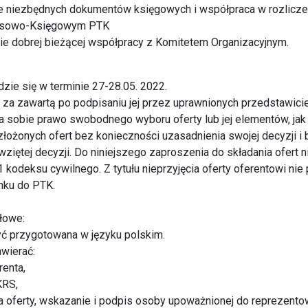
 niezbędnych dokumentów księgowych i współpraca w rozliczen
nsowo-Księgowym PTK
e dobrej bieżącej współpracy z Komitetem Organizacyjnym.
dzie się w terminie 27-28.05. 2022.
za zawartą po podpisaniu jej przez uprawnionych przedstawiciel
a sobie prawo swobodnego wyboru oferty lub jej elementów, jak
złożonych ofert bez konieczności uzasadnienia swojej decyzji i
ziętej decyzji. Do niniejszego zaproszenia do składania ofert ni
1 kodeksu cywilnego. Z tytułu nieprzyjęcia oferty oferentowi nie
nku do PTK.
łowe:
yć przygotowana w języku polskim.
awierać:
renta,
KRS,
a oferty, wskazanie i podpis osoby upoważnionej do reprezentow