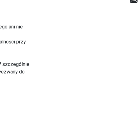
go ani nie
alności przy
W szczególnie
 wezwany do