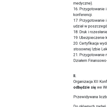
medyczne).
16. Przygotowanie 
konferencji.
17. Przygotowanie i
udział w poszczegó
18. Druk i rozesłan
19. Ubezpieczenie k
20. Certyfikacja w
stosownej Izbie Lek
21. Przygotowanie 
Działem Finansowo
II.
Organizacja XII Kon
odbędzie
się
we Wro
Przewidywana liczb
Do głównych zadań f