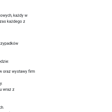
iowych, każdy w
czas każdego z
przypadków
dzie:
w oraz wystawy firm
y.
u wraz z
ch.