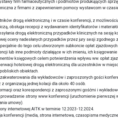
ystawy firm farmaceutycznych i podmiotów produkujących sprz
hniczna z firmami z zapewnieniem pomocy wystawcom w czasi
stników drogą elektroniczną i w czasie konferencji, z możliwośc
tniczą, obsługa recepcji z wydawaniem identyfikatorów i materiał
esyłania drogą elektroniczną przypadków klinicznych na sesję 
wej oceny nadesłanych przypadków przez jury sesji zgodnego
specjalnie do tego celu utworzonym subkoncie opłat zjazdowyc
ncji lub inne podmioty działające w ich imieniu, ich księgowani
entów księgowych celem potwierdzenia wpływu ww. opłat zja
erwacji hotelowej drogą elektroniczną dla uczestników w miejs
 pobliskich obiektach.
 zakwaterowania dla wykładowców i zaproszonych gości konferen
 z organizacją jednej kolacji dla około 40 osób.
ormacji oraz korespondencji z zaproszonymi gośćmi i wykładow
 prowadzenie strony www konferencji (uruchomienie pierwszej w
ania umowy).
ony internetowej AITK w terminie 12.2023-12.2024.
a konferencji (media, strona internetowa, czasopisma medyczne