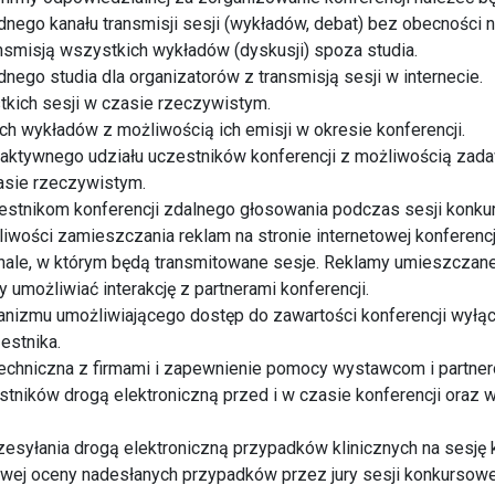
dnego kanału transmisji sesji (wykładów, debat) bez obecności 
smisją wszystkich wykładów (dyskusji) spoza studia.
nego studia dla organizatorów z transmisją sesji w internecie.
tkich sesji w czasie rzeczywistym.
ch wykładów z możliwością ich emisji w okresie konferencji.
raktywnego udziału uczestników konferencji z możliwością zad
sie rzeczywistym.
estnikom konferencji zdalnego głosowania podczas sesji konku
iwości zamieszczania reklam na stronie internetowej konferencji
nale, w którym będą transmitowane sesje. Reklamy umieszczane
 umożliwiać interakcję z partnerami konferencji.
anizmu umożliwiającego dostęp do zawartości konferencji wyłą
estnika.
echniczna z firmami i zapewnienie pomocy wystawcom i partner
estników drogą elektroniczną przed i w czasie konferencji oraz 
zesyłania drogą elektroniczną przypadków klinicznych na sesję
wej oceny nadesłanych przypadków przez jury sesji konkursow