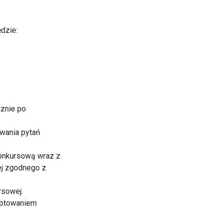
dzie:
cznie po
awania pytań
konkursową wraz z
ej zgodnego z
rsowej.
ygotowaniem