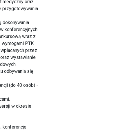
ęt medyczny oraz
e przygotowywania
ią dokonywania
ów konferencyjnych.
konkursową wraz z
 z wymogami PTK.
h wpłacanych przez
e oraz wystawianie
zdowych.
cu odbywania się
cji (do 40 osób) -
cami.
ersji w okresie
, konferencje