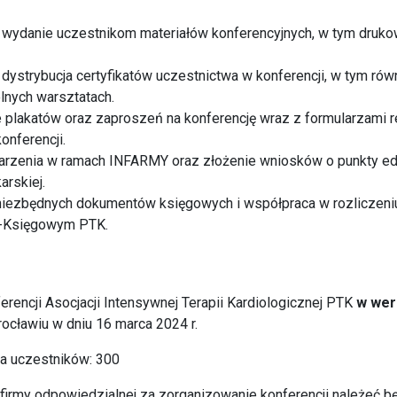
i wydanie uczestnikom materiałów konferencyjnych, w tym dru
 dystrybucja certyfikatów uczestnictwa w konferencji, w tym rów
lnych warsztatach.
ie plakatów oraz zaproszeń na konferencję wraz z formularzami r
onferencji.
ydarzenia w ramach INFARMY oraz złożenie wniosków o punkty e
arskiej.
niezbędnych dokumentów księgowych i współpraca w rozliczeniu
-Księgowym PTK.
ferencji Asocjacji Intensywnej Terapii Kardiologicznej PTK
w wers
cławiu w dniu 16 marca 2024 r.
a uczestników: 300
irmy odpowiedzialnej za zorganizowanie konferencji należeć bę