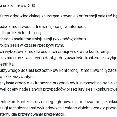
a uczestników: 300
irmy odpowiedzialnej za zorganizowanie konferencji należeć bę
dia z możliwością transmisji sesji w internecie.
 dla potrzeb konferencji.
dnego kanału transmisji sesji (wykładów, debat).
tkich sesji w czasie rzeczywistym.
ch wykładów z możliwością ich emisji w okresie konferencji.
anizmu umożliwiającego dostęp do zawartości konferencji wyłą
estnika.
raktywnego udziału uczestników konferencji z możliwością zad
sie rzeczywistym.
esyłania drogą elektroniczną przypadków klinicznych na sesję 
wej oceny nadesłanych przypadków przez jury sesji konkursow
estnikom konferencji zdalnego głosowania podczas sesji konku
ługi technicznej sal wykładowych i całego obiektu wraz z prz
temu dla przyjmowania prezentacji.