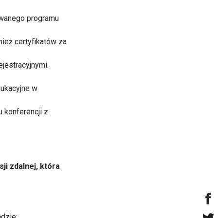
kowanego programu
nież certyfikatów za
ejestracyjnymi.
dukacyjne w
 konferencji z
ji zdalnej
, która
dzie: