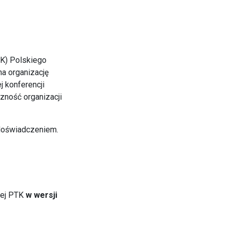
TK) Polskiego
a organizację
ej konferencji
zność organizacji
 doświadczeniem.
znej PTK
w wersji