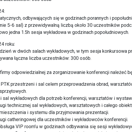
24:
atycznych, odbywających się w godzinach porannych i popołudn
cznie 5-6 sal) z przewidywalną liczbą około 30 uczestników pod
owo jedna 1.5h sesja wykładowa w godzinach popołudniowych.
4 roku:
 dzień w dwóch salach wykładowych, w tym sesja konkursowa 
dywana łączna liczba uczestników: 300 osób.
irmy odpowiedzialnej za zorganizowanie konferencji należeć bę
 PTK przestrzeni i sal celem przeprowadzenia obrad, warsztató
 sprzętowych.
 i sal wykładowych dla potrzeb konferencji, warsztatów i wystaw
ugi technicznej sal wykładowych, warsztatowych i całego obiekt
ieszczenia i systemu dla przyjmowania prezentacji.
ugi catheringowej dla uczestników i wykładowców konferencji.
obsługa VIP room’u w godzinach odbywania się sesji wykładowy