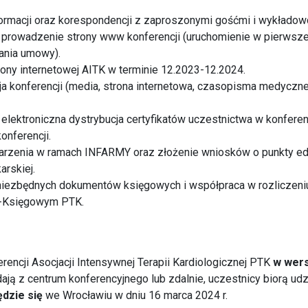
ormacji oraz korespondencji z zaproszonymi gośćmi i wykładow
 prowadzenie strony www konferencji (uruchomienie w pierwszej
ania umowy).
ony internetowej AITK w terminie 12.2023-12.2024.
a konferencji (media, strona internetowa, czasopisma medyczne
 elektroniczna dystrybucja certyfikatów uczestnictwa w konferenc
onferencji.
ydarzenia w ramach INFARMY oraz złożenie wniosków o punkty e
arskiej.
niezbędnych dokumentów księgowych i współpraca w rozliczeniu
-Księgowym PTK.
erencji Asocjacji Intensywnej Terapii Kardiologicznej PTK
w wers
ją z centrum konferencyjnego lub zdalnie, uczestnicy biorą udzi
dzie się
we Wrocławiu w dniu 16 marca 2024 r.