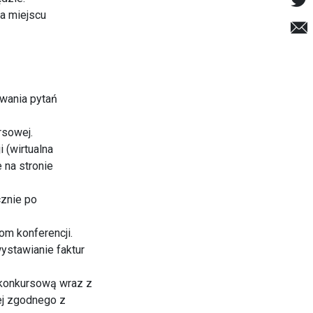
na miejscu
awania pytań
rsowej.
 (wirtualna
 na stronie
cznie po
om konferencji.
wystawianie faktur
 konkursową wraz z
ej zgodnego z