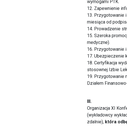
wymogami PTK.
12. Zapewnienie inf
13. Przygotowanie i
miesiąca od podpis
14. Prowadzenie str
15. Szeroka promocj
medyczne).
16. Przygotowanie i
17. Ubezpieczenie k
18. Certyfikacja w
stosownej Izbie Lek
19. Przygotowanie 
Działem Finansowo
III.
Organizacja XI Konf
(wykładowcy wykłada
zdalnie),
która odbę