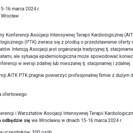
 15-16 marca 2024 r.
: Wrocław
ny Konferencji Asocjacji Intensywnej Terapii Kardiologicznej (AI
ogicznego (PTK) zwraca się z prośbą o przedstawienie oferty n
tów. Intencją Asocjacji jest organizacja tradycyjnej tj. stacjonarn
tatami, ale sytuacja epidemiologiczna może spowodować koniec
erencji w wersji zdalnej lub mieszanej tj. stacjonarnej i zdalnej.
ncji AITK PTK pragnie powierzyć profesjonalnej firmie z dużym
a ofertowego
ferencji i Warsztatów Asocjacji Intensywnej Terapii Kardiologic
a odbędzie się
we Wrocławiu w dniach 15-16 marca 2024 r.
a uczestników: 300 osób