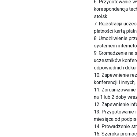
6. Przygotowanie w
korespondencja tec
stoisk.
7. Rejestracja ucze
płatności kartą pła
8. Umożliwienie prz
systemem interneto
9. Gromadzenie na 
uczestników konfere
odpowiednich dokum
10. Zapewnienie rez
konferencji i innych,
11. Zorganizowanie
na 1 lub 2 doby wraz
12. Zapewnienie inf
13. Przygotowanie i
miesiąca od podpis
14. Prowadzenie str
15. Szeroka promocj