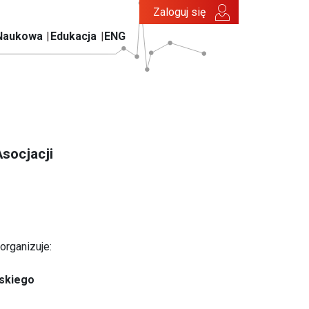
Zaloguj się
Naukowa
Edukacja
ENG
socjacji
organizuje:
lskiego