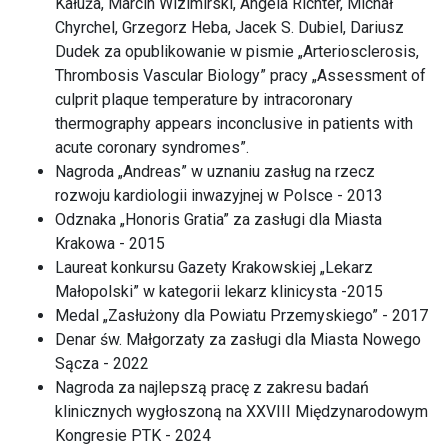
Kałuża, Marcin Wizimirski, Angela Richter, Michał
Chyrchel, Grzegorz Heba, Jacek S. Dubiel, Dariusz
Dudek za opublikowanie w pismie „Arteriosclerosis,
Thrombosis Vascular Biology” pracy „Assessment of
culprit plaque temperature by intracoronary
thermography appears inconclusive in patients with
acute coronary syndromes”.
Nagroda „Andreas” w uznaniu zasług na rzecz
rozwoju kardiologii inwazyjnej w Polsce - 2013
Odznaka „Honoris Gratia” za zasługi dla Miasta
Krakowa - 2015
Laureat konkursu Gazety Krakowskiej „Lekarz
Małopolski” w kategorii lekarz klinicysta -2015
Medal „Zasłużony dla Powiatu Przemyskiego” - 2017
Denar św. Małgorzaty za zasługi dla Miasta Nowego
Sącza - 2022
Nagroda za najlepszą pracę z zakresu badań
klinicznych wygłoszoną na XXVIII Międzynarodowym
Kongresie PTK - 2024