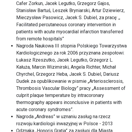
Cafer Zorkun, Jacek Legutko, Grzegorz Gajos,
Stanisław Bartuś, Leszek Bryniarski, Artur Dziewierz,
Mieczysław Pasowicz, Jacek S. Dubiel, za pracę: ,,
Facilitated percutaneous coronary intervention in
patients with acute myocardial infarction transferred
from remote hospitals”
Nagroda Naukowa III stopnia Polskiego Towarzystwa
Kardiologicznego za rok 2006 przyznana zespołowi:
Łukasz Rzeszutko, Jacek Legutko, Grzegorz L.
Kałuża, Marcin Wizimirski, Angela Richter, Michał
Chyrchel, Grzegorz Heba, Jacek S. Dubiel, Dariusz
Dudek za opublikowanie w pismie „Arteriosclerosis,
Thrombosis Vascular Biology” pracy „Assessment of
culprit plaque temperature by intracoronary
thermography appears inconclusive in patients with
acute coronary syndromes”.
Nagroda „Andreas” w uznaniu zasług na rzecz
rozwoju kardiologii inwazyjnej w Polsce - 2013
Odznaka „Honoris Gratia” za zasługi dla Miasta