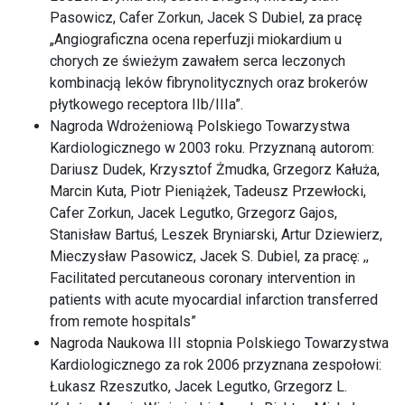
Pasowicz, Cafer Zorkun, Jacek S Dubiel, za pracę
„Angiograficzna ocena reperfuzji miokardium u
chorych ze świeżym zawałem serca leczonych
kombinacją leków fibrynolitycznych oraz brokerów
płytkowego receptora IIb/IIIa”.
Nagroda Wdrożeniową Polskiego Towarzystwa
Kardiologicznego w 2003 roku. Przyznaną autorom:
Dariusz Dudek, Krzysztof Żmudka, Grzegorz Kałuża,
Marcin Kuta, Piotr Pieniążek, Tadeusz Przewłocki,
Cafer Zorkun, Jacek Legutko, Grzegorz Gajos,
Stanisław Bartuś, Leszek Bryniarski, Artur Dziewierz,
Mieczysław Pasowicz, Jacek S. Dubiel, za pracę: ,,
Facilitated percutaneous coronary intervention in
patients with acute myocardial infarction transferred
from remote hospitals”
Nagroda Naukowa III stopnia Polskiego Towarzystwa
Kardiologicznego za rok 2006 przyznana zespołowi:
Łukasz Rzeszutko, Jacek Legutko, Grzegorz L.