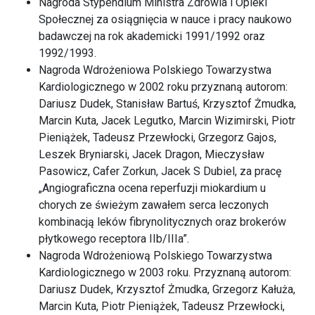
Nagroda Stypendium Ministra Zdrowia i Opieki
Społecznej za osiągnięcia w nauce i pracy naukowo
badawczej na rok akademicki 1991/1992 oraz
1992/1993.
Nagroda Wdrożeniowa Polskiego Towarzystwa
Kardiologicznego w 2002 roku przyznaną autorom:
Dariusz Dudek, Stanisław Bartuś, Krzysztof Żmudka,
Marcin Kuta, Jacek Legutko, Marcin Wizimirski, Piotr
Pieniążek, Tadeusz Przewłocki, Grzegorz Gajos,
Leszek Bryniarski, Jacek Dragon, Mieczysław
Pasowicz, Cafer Zorkun, Jacek S Dubiel, za pracę
„Angiograficzna ocena reperfuzji miokardium u
chorych ze świeżym zawałem serca leczonych
kombinacją leków fibrynolitycznych oraz brokerów
płytkowego receptora IIb/IIIa”.
Nagroda Wdrożeniową Polskiego Towarzystwa
Kardiologicznego w 2003 roku. Przyznaną autorom:
Dariusz Dudek, Krzysztof Żmudka, Grzegorz Kałuża,
Marcin Kuta, Piotr Pieniążek, Tadeusz Przewłocki,