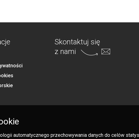
acje
Skontaktuj się
z nami
rywatności
ookies
orskie
ookie
hnologii automatycznego przechowywania danych do celów statysty